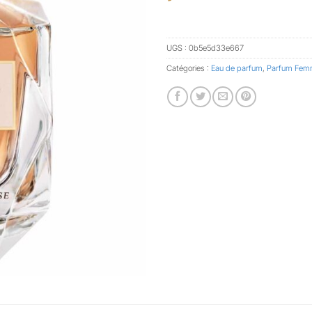
UGS :
0b5e5d33e667
Catégories :
Eau de parfum
,
Parfum Fem