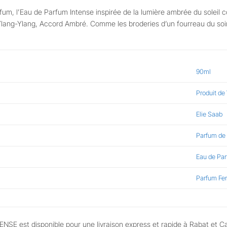
um, l’Eau de Parfum Intense inspirée de la lumière ambrée du soleil c
 Ylang-Ylang, Accord Ambré. Comme les broderies d’un fourreau du soi
90ml
Produit de
Elie Saab
Parfum de
Eau de Pa
Parfum F
SE est disponible pour une livraison express et rapide à Rabat et C