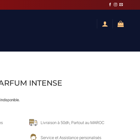
 PARFUM INTENSE
indisponible.
es
Livraison à 50dh, Partout au MAROC
Service et Assistance personalisés