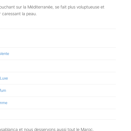
ouchant sur la Méditerranée, se fait plus voluptueuse et
r caressant la peau.
 Vente
 Luxe
rfum
emme
asablanca et nous desservons aussi tout le Maroc.