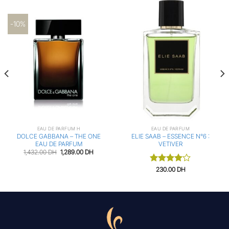
-10%
EAU DE PARFUM H
EAU DE PARFUM
DOLCE GABBANA – THE ONE
ELIE SAAB – ESSENCE N°6 :
EAU DE PARFUM
VETIVER
Le
Le
1,432.00
DH
1,289.00
DH
prix
prix
initial
actuel
00 DH.
Note
230.00
DH
était :
est :
1,432.00 DH.
1,289.00 DH.
4.00
sur
5