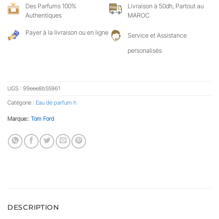
Des Parfums 100%
Livraison à 50dh, Partout au
Authentiques
MAROC
Payer à la livraison ou en ligne
Service et Assistance
personalisés
UGS :
99eee8b55961
Catégorie :
Eau de parfum h
Marque::
Tom Ford
DESCRIPTION