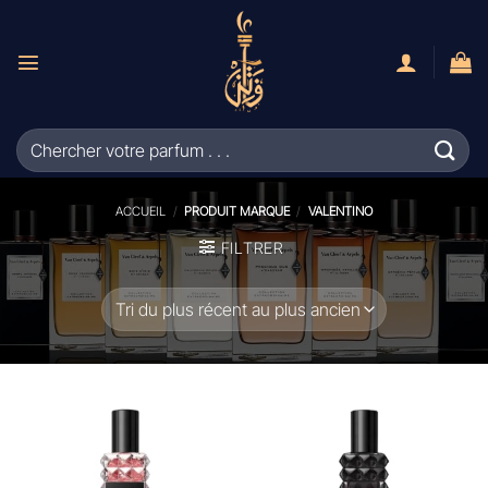
Passer
au
contenu
Recherche
pour :
ACCUEIL
/
PRODUIT MARQUE
/
VALENTINO
FILTRER