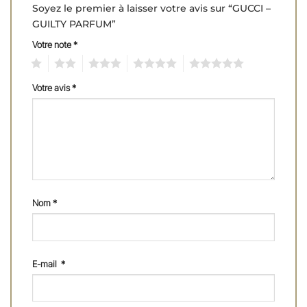
Soyez le premier à laisser votre avis sur “GUCCI –
GUILTY PARFUM”
Votre note
*
1
2
3
4
5
Votre avis
*
Nom
*
E-mail
*