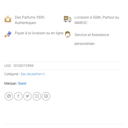
Des Parfums 100%
Livraison à 50dh, Partout au
Authentiques
MAROC
Payer à la livraison ou en ligne
Service et Assistance
personalisés
UGS :
101280731f89
Catégorie :
Eau de parfum h
Marque::
Gucci