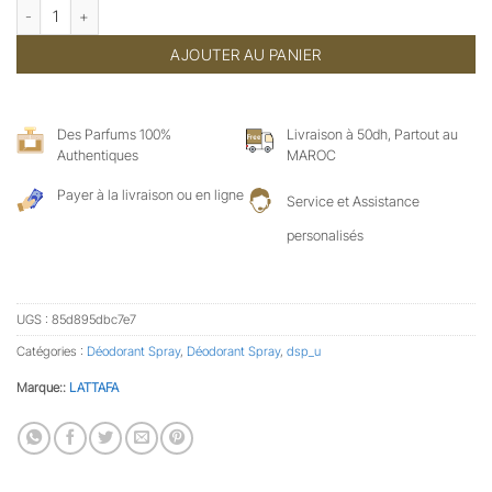
quantité de LATTAFA - ASSAD
AJOUTER AU PANIER
Des Parfums 100%
Livraison à 50dh, Partout au
Authentiques
MAROC
Payer à la livraison ou en ligne
Service et Assistance
personalisés
UGS :
85d895dbc7e7
Catégories :
Déodorant Spray
,
Déodorant Spray
,
dsp_u
Marque::
LATTAFA