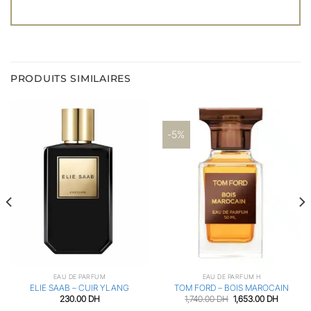
PRODUITS SIMILAIRES
-5%
EAU DE PARFUM
EAU DE PARFUM H
ELIE SAAB – CUIR YLANG
TOM FORD – BOIS MAROCAIN
Le
Le
230.00
DH
1,740.00
DH
1,653.00
DH
prix
prix