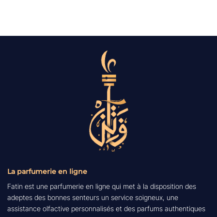
initial
actuel
était :
est :
 DH.
1,740.00 DH.
1,653.00
La parfumerie en ligne
Fatin est une parfumerie en ligne qui met à la disposition des
adeptes des bonnes senteurs un service soigneux, une
assistance olfactive personnalisés et des parfums authentiques