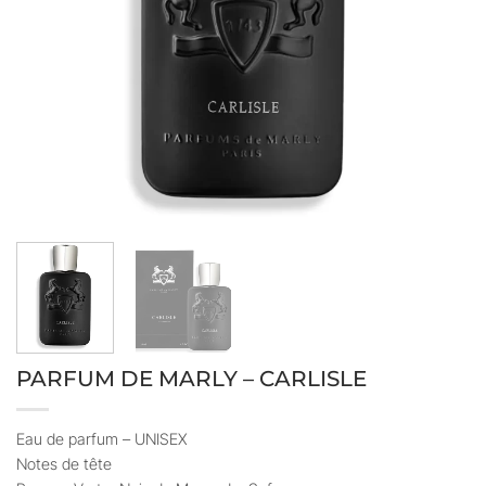
PARFUM DE MARLY – CARLISLE
Eau de parfum – UNISEX
Notes de tête