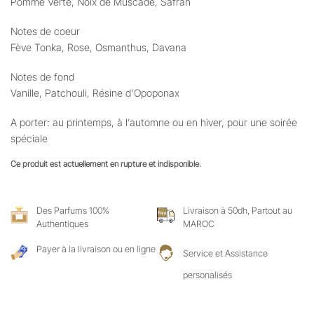
Pomme Verte, Noix de Muscade, Safran
Notes de coeur
Fève Tonka, Rose, Osmanthus, Davana
Notes de fond
Vanille, Patchouli, Résine d’Opoponax
A porter: au printemps, à l’automne ou en hiver, pour une soirée
spéciale
Ce produit est actuellement en rupture et indisponible.
Des Parfums 100%
Livraison à 50dh, Partout au
Authentiques
MAROC
Payer à la livraison ou en ligne
Service et Assistance
personalisés