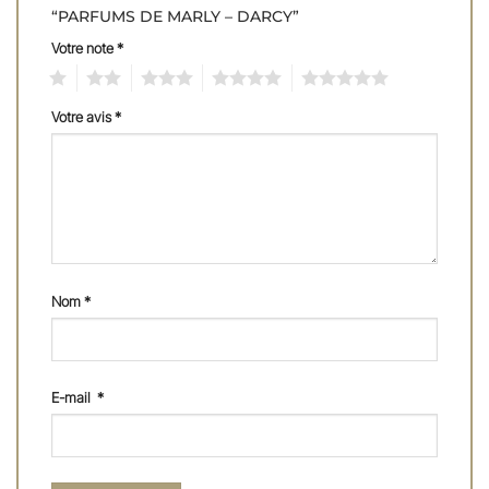
“PARFUMS DE MARLY – DARCY”
Votre note
*
1
2
3
4
5
Votre avis
*
Nom
*
E-mail
*