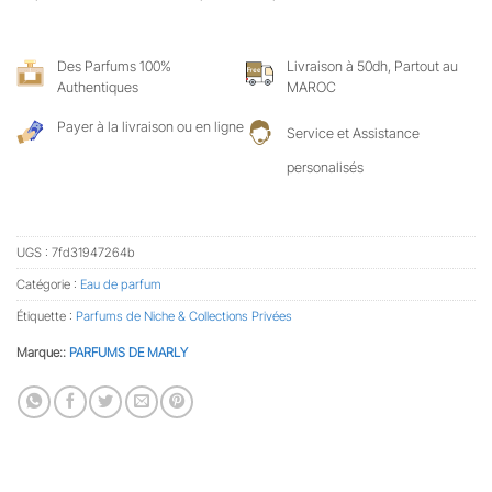
Des Parfums 100%
Livraison à 50dh, Partout au
Authentiques
MAROC
Payer à la livraison ou en ligne
Service et Assistance
personalisés
UGS :
7fd31947264b
Catégorie :
Eau de parfum
Étiquette :
Parfums de Niche & Collections Privées
Marque::
PARFUMS DE MARLY