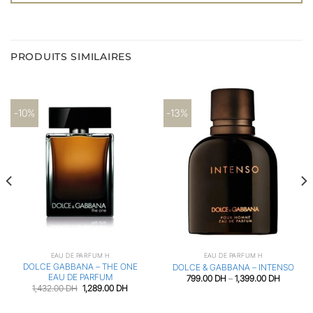
PRODUITS SIMILAIRES
-10%
-13%
EAU DE PARFUM H
EAU DE PARFUM H
DOLCE GABBANA – THE ONE
DOLCE & GABBANA – INTENSO
EAU DE PARFUM
799.00
DH
–
1,399.00
DH
Le
Le
1,432.00
DH
1,289.00
DH
prix
prix
initial
actuel
était :
est :